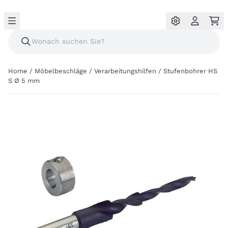
Home
/
Möbelbeschläge
/
Verarbeitungshilfen
/
Stufenbohrer HS
S Ø 5 mm