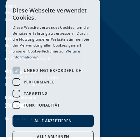
Login
Diese Webseite verwendet
Registrierung
Cookies.
Lieferservice
Diese Website verwendet Cookies, um die
Benutzererfahrung zu verbessern. Durch
KOCH Freiburg GmbH
die Nutzung unserer Website stimmen Sie
der Verwendung aller Cookies gemäß
Hanferstraße 26
unserer Cookie-Richtlinie zu.
Weitere
79108 Freiburg i. Br.
Informationen
info@kochfreiburg.de
UNBEDINGT ERFORDERLICH
Öffnungszeiten
Mo - Do: 7.30 - 17.00 Uhr
PERFORMANCE
Fr: 7.30 - 14.30 Uhr
TARGETING
Folgen Sie uns
FUNKTIONALITÄT
Newsletter abonnieren
→
ALLE AKZEPTIEREN
ALLE ABLEHNEN