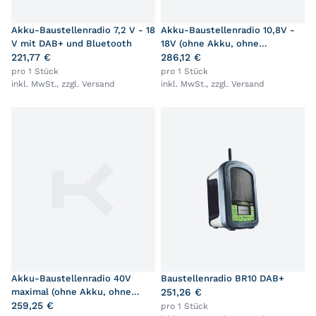
Akku-Baustellenradio 7,2 V - 18
Akku-Baustellenradio 10,8V -
V mit DAB+ und Bluetooth
18V (ohne Akku, ohne
221,77 €
Ladegerät)
286,12 €
pro 1 Stück
pro 1 Stück
inkl. MwSt., zzgl.
Versand
inkl. MwSt., zzgl.
Versand
Akku-Baustellenradio 40V
Baustellenradio BR10 DAB+
maximal (ohne Akku, ohne
251,26 €
Ladegerät)
259,25 €
pro 1 Stück