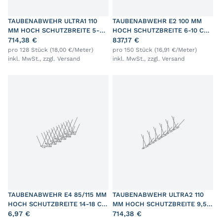
TAUBENABWEHR ULTRA1 110
TAUBENABWEHR E2 100 MM
MM HOCH SCHUTZBREITE 5-
HOCH SCHUTZBREITE 6-10 CM
10,5 CM L=31 CM
714,38 €
L=33 CM
837,17 €
pro 128 Stück (18,00 €/Meter)
pro 150 Stück (16,91 €/Meter)
inkl. MwSt., zzgl.
Versand
inkl. MwSt., zzgl.
Versand
TAUBENABWEHR E4 85/115 MM
TAUBENABWEHR ULTRA2 110
HOCH SCHUTZBREITE 14-18 CM
MM HOCH SCHUTZBREITE 9,5-
L=33 CM
6,97 €
15 CM L=31 CM
714,38 €