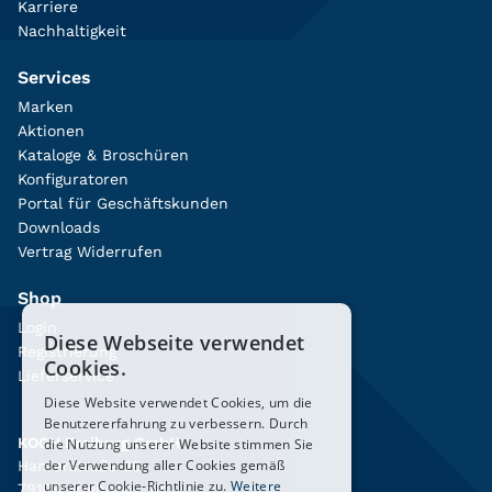
Karriere
Nachhaltigkeit
Services
Marken
Aktionen
Kataloge & Broschüren
Konfiguratoren
Portal für Geschäftskunden
Downloads
Vertrag Widerrufen
Shop
Login
Diese Webseite verwendet
Registrierung
Cookies.
Lieferservice
Diese Website verwendet Cookies, um die
Benutzererfahrung zu verbessern. Durch
KOCH Freiburg GmbH
die Nutzung unserer Website stimmen Sie
der Verwendung aller Cookies gemäß
Hanferstraße 26
unserer Cookie-Richtlinie zu.
Weitere
79108 Freiburg i. Br.