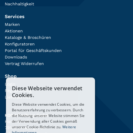
Nachhaltigkeit
Services
Marken
Aktionen
Kataloge & Broschüren
Konfiguratoren
Portal für Geschäftskunden
Downloads
Vertrag Widerrufen
Shop
Login
Diese Webseite verwendet
Registrierung
Cookies.
Lieferservice
Diese Website verwendet Cookies, um die
Benutzererfahrung zu verbessern. Durch
KOCH Freiburg GmbH
die Nutzung unserer Website stimmen Sie
der Verwendung aller Cookies gemäß
Hanferstraße 26
unserer Cookie-Richtlinie zu.
Weitere
79108 Freiburg i. Br.
Informationen