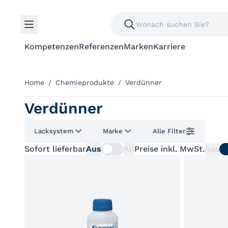
Kompetenzen
Referenzen
Marken
Karriere
Home
/
Chemieprodukte
/
Verdünner
Verdünner
Lacksystem
Marke
Alle Filter
Sofort lieferbar
Aus
An
Preise inkl. MwSt.
Aus