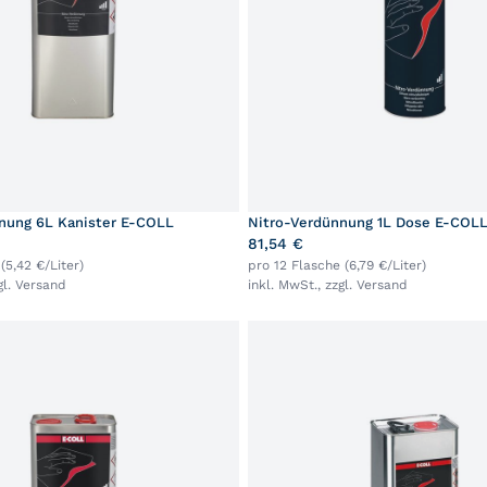
nung 6L Kanister E-COLL
Nitro-Verdünnung 1L Dose E-COL
81,54 €
(5,42 €/Liter)
pro 12 Flasche (6,79 €/Liter)
gl.
Versand
inkl. MwSt., zzgl.
Versand