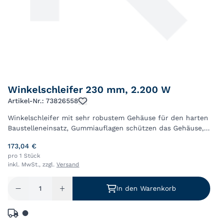
Winkelschleifer 230 mm, 2.200 W
Artikel-Nr.: 73826558
Winkelschleifer mit sehr robustem Gehäuse für den harten
Baustelleneinsatz, Gummiauflagen schützen das Gehäuse,
Mit Sanftanlauf, Anti-Restart-Funktion verhindert
173,04 €
ungewolltes Anlaufen nach Spannungs...
pro 1 Stück
inkl. MwSt., zzgl.
Versand
In den Warenkorb