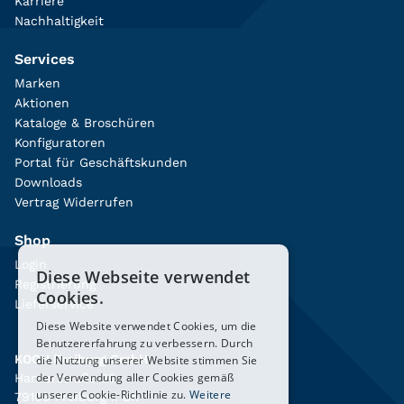
Karriere
Nachhaltigkeit
Services
Marken
Aktionen
Kataloge & Broschüren
Konfiguratoren
Portal für Geschäftskunden
Downloads
Vertrag Widerrufen
Shop
Login
Diese Webseite verwendet
Registrierung
Cookies.
Lieferservice
Diese Website verwendet Cookies, um die
Benutzererfahrung zu verbessern. Durch
KOCH Freiburg GmbH
die Nutzung unserer Website stimmen Sie
der Verwendung aller Cookies gemäß
Hanferstraße 26
unserer Cookie-Richtlinie zu.
Weitere
79108 Freiburg i. Br.