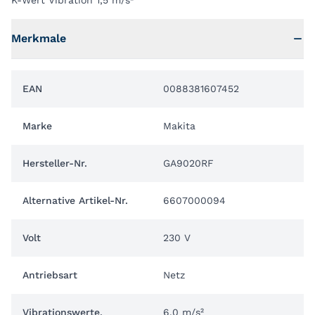
K-Wert Vibration 1,5 m/s²
Merkmale
EAN
0088381607452
Marke
Makita
Hersteller-Nr.
GA9020RF
Alternative Artikel-Nr.
6607000094
Volt
230 V
Antriebsart
Netz
Vibrationswerte,
6.0 m/s²