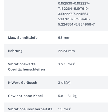
0.152539-0.192227-
7.162264-5.197610-
3.192227-7.224554-
5.197610-3.198440-
5.224554-5.824958-7
Max. Schnitttiefe
68 mm
Bohrung
22.23 mm
Vibrationswerte,
≤ 2.5 m/s²
Oberflächenschleifen
K-Wert Geräusch
3 dB(A)
Gewicht ohne Kabel
5.8 - 8.1 kg
Vibrationsunsicherheitsfa
1.5 m/s²