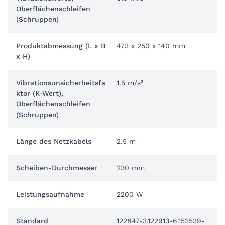
Oberflächenschleifen
(Schruppen)
Produktabmessung (L x B
473 x 250 x 140 mm
x H)
Vibrationsunsicherheitsfa
1.5 m/s²
ktor (K-Wert),
Oberflächenschleifen
(Schruppen)
Länge des Netzkabels
2.5 m
Scheiben-Durchmesser
230 mm
Leistungsaufnahme
2200 W
Standard
122847-3.122913-6.152539-