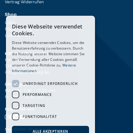
Vertrag Widerrufen
Shop
Login
Diese Webseite verwendet
Registrierung
Cookies.
Lieferservice
Diese Website verwendet Cookies, um die
Benutzererfahrung zu verbessern. Durch
KOCH Freiburg GmbH
die Nutzung unserer Website stimmen Sie
der Verwendung aller Cookies gemäß
Hanferstraße 26
unserer Cookie-Richtlinie zu.
Weitere
79108 Freiburg i. Br.
Informationen
info@kochfreiburg.de
UNBEDINGT ERFORDERLICH
Öffnungszeiten
Mo - Do: 7.30 - 17.00 Uhr
PERFORMANCE
Fr: 7.30 - 14.30 Uhr
TARGETING
Folgen Sie uns
FUNKTIONALITÄT
Newsletter abonnieren
→
ALLE AKZEPTIEREN