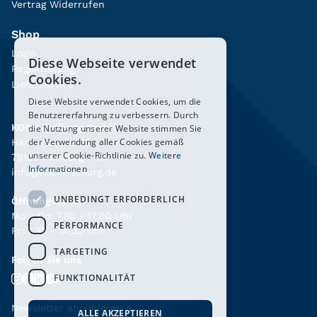
Vertrag Widerrufen
Shop
Login
Diese Webseite verwendet
Registrierung
Cookies.
Lieferservice
Diese Website verwendet Cookies, um die
Benutzererfahrung zu verbessern. Durch
KOCH Freiburg GmbH
die Nutzung unserer Website stimmen Sie
der Verwendung aller Cookies gemäß
Hanferstraße 26
unserer Cookie-Richtlinie zu.
Weitere
79108 Freiburg i. Br.
Informationen
info@kochfreiburg.de
UNBEDINGT ERFORDERLICH
Öffnungszeiten
Mo - Do: 7.30 - 17.00 Uhr
PERFORMANCE
Fr: 7.30 - 14.30 Uhr
TARGETING
Folgen Sie uns
FUNKTIONALITÄT
Newsletter abonnieren
→
ALLE AKZEPTIEREN