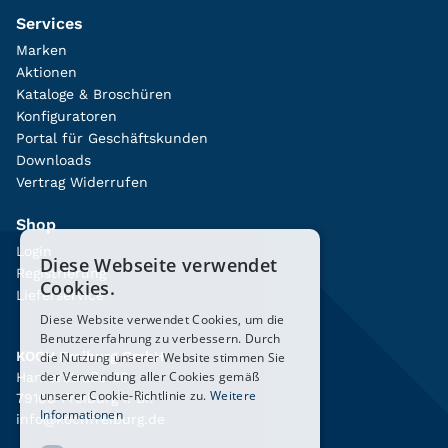
Services
Marken
Aktionen
Kataloge & Broschüren
Konfiguratoren
Portal für Geschäftskunden
Downloads
Vertrag Widerrufen
Shop
Login
Diese Webseite verwendet
Registrierung
Cookies.
Lieferservice
Diese Website verwendet Cookies, um die
Benutzererfahrung zu verbessern. Durch
KOCH Freiburg GmbH
die Nutzung unserer Website stimmen Sie
der Verwendung aller Cookies gemäß
Hanferstraße 26
unserer Cookie-Richtlinie zu.
Weitere
79108 Freiburg i. Br.
Informationen
info@kochfreiburg.de