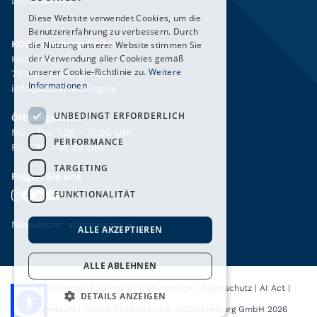
Lieferservice
Diese Website verwendet Cookies, um die
Benutzererfahrung zu verbessern. Durch
KOCH Freiburg GmbH
die Nutzung unserer Website stimmen Sie
der Verwendung aller Cookies gemäß
Hanferstraße 26
unserer Cookie-Richtlinie zu.
Weitere
79108 Freiburg i. Br.
Informationen
info@kochfreiburg.de
UNBEDINGT ERFORDERLICH
Öffnungszeiten
Mo - Do: 7.30 - 17.00 Uhr
PERFORMANCE
Fr: 7.30 - 14.30 Uhr
TARGETING
Folgen Sie uns
FUNKTIONALITÄT
Newsletter abonnieren
→
ALLE AKZEPTIEREN
ALLE ABLEHNEN
AGB
|
Widerrufsbelehrung
|
Lieferservice
|
Datenschutz
|
AI Act
|
DETAILS ANZEIGEN
Impressum
|
Cookie Richtlinien
|
© KOCH Freiburg GmbH 2026