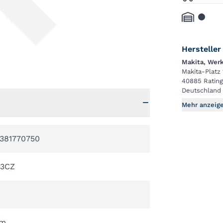
Hersteller
Makita, We
Makita-Platz 
40885 Ratin
Deutschland
Mehr anzeig
381770750
3CZ
mm