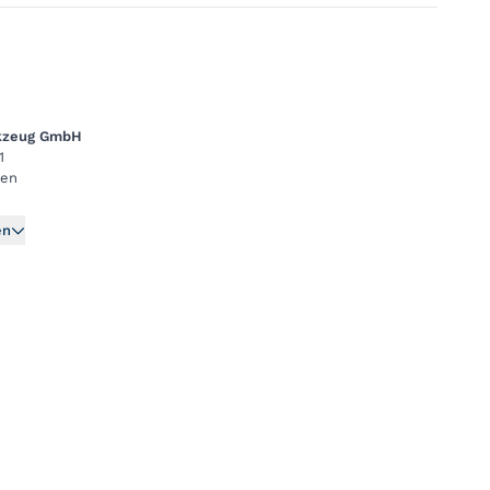
rkzeug GmbH
1
gen
en