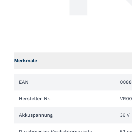
Merkmale
EAN
0088
Hersteller-Nr.
VR00
Akkuspannung
36 V
Durchmesser Verdichtervorsatz
52 