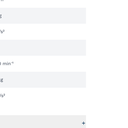
g
/s²
 min⁻¹
kg
/s²