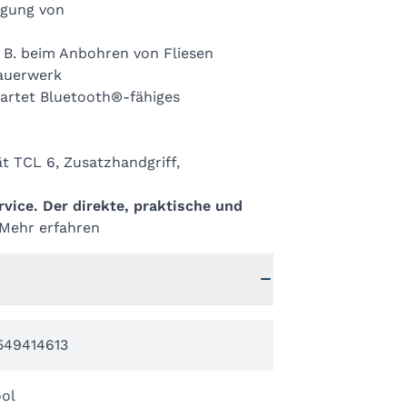
igung von
B. beim Anbohren von Fliesen
auerwerk
artet Bluetooth®-fähiges
t TCL 6, Zusatzhandgriff,
ice. Der direkte, praktische und
 Mehr erfahren
549414613
ool