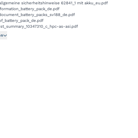
llgemeine sicherheitshinweise 62841_1 mit akku_eu.pdf
nformation_battery_pack_de.pdf
_document_battery_packs_sv188_de.pdf
of_battery_pack_de.pdf
est_summary_10347310_c_hpc-as-asi.pdf
en