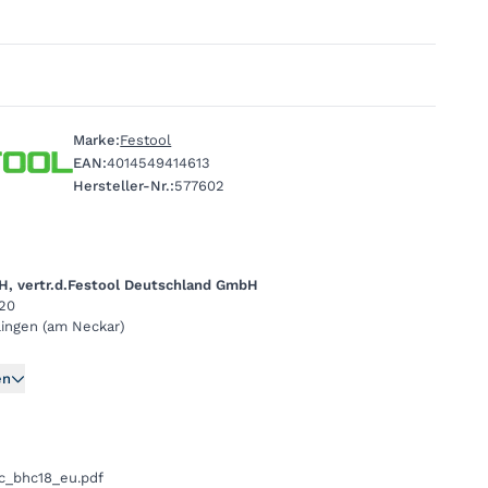
Marke:
Festool
EAN:
4014549414613
Hersteller-Nr.:
577602
H, vertr.d.Festool Deutschland GmbH
 20
ingen (am Neckar)
en
c_bhc18_eu.pdf