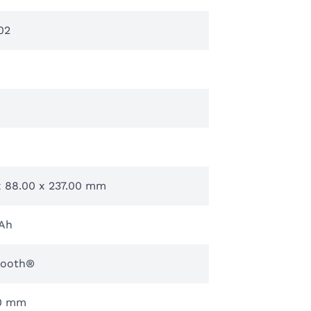
02
x 88.00 x 237.00 mm
 Ah
tooth®
0 mm