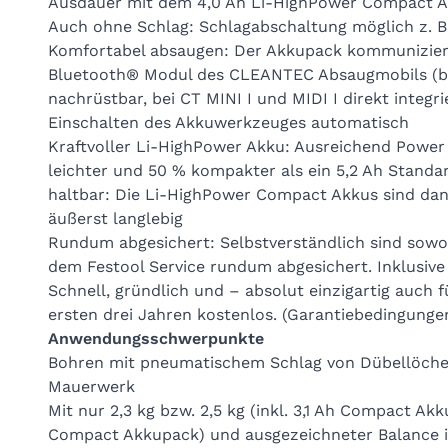
Ausdauer mit dem 4,0 Ah Li-HighPower Compact 
Auch ohne Schlag: Schlagabschaltung möglich z. B
Komfortabel absaugen: Der Akkupack kommunizier
Bluetooth® Modul des CLEANTEC Absaugmobils (be
nachrüstbar, bei CT MINI I und MIDI I direkt integr
Einschalten des Akkuwerkzeuges automatisch
Kraftvoller Li-HighPower Akku: Ausreichend Power
leichter und 50 % kompakter als ein 5,2 Ah Stand
haltbar: Die Li-HighPower Compact Akkus sind da
äußerst langlebig
Rundum abgesichert: Selbstverständlich sind sowo
dem Festool Service rundum abgesichert. Inklusiv
Schnell, gründlich und – absolut einzigartig auch 
ersten drei Jahren kostenlos. (Garantiebedingungen
Anwendungsschwerpunkte
Bohren mit pneumatischem Schlag von Dübellöcher
Mauerwerk
Mit nur 2,3 kg bzw. 2,5 kg (inkl. 3,1 Ah Compact Ak
Compact Akkupack) und ausgezeichneter Balance id