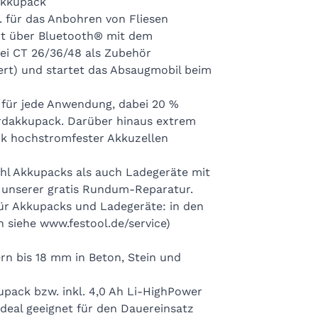
Akkupack
. für das Anbohren von Fliesen
t über Bluetooth® mit dem
i CT 26/36/48 als Zubehör
iert) und startet das Absaugmobil beim
 für jede Anwendung, dabei 20 %
ardakkupack. Darüber hinaus extrem
nk hochstromfester Akkuzellen
hl Akkupacks als auch Ladegeräte mit
e unserer gratis Rundum-Reparatur.
für Akkupacks und Ladegeräte: in den
 siehe www.festool.de/service)
n bis 18 mm in Beton, Stein und
kupack bzw. inkl. 4,0 Ah Li-HighPower
eal geeignet für den Dauereinsatz