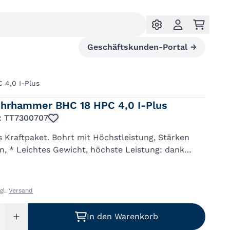
Geschäftskunden-Portal
→
4,0 I-Plus
hrhammer BHC 18 HPC 4,0 I-Plus
.: TT7300707
Kraftpaket. Bohrt mit Höchstleistung, Stärken
, * Leichtes Gewicht, höchste Leistung: dank
em EC-TEC Motor und kompakter C-Bauform, *
rm arbeiten: Vibrationsd...
zgl.
Versand
In den Warenkorb