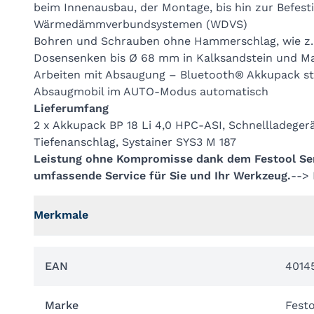
beim Innenausbau, der Montage, bis hin zur Befest
Wärmedämmverbundsystemen (WDVS)
Bohren und Schrauben ohne Hammerschlag, wie z. 
Dosensenken bis Ø 68 mm in Kalksandstein und M
Arbeiten mit Absaugung – Bluetooth® Akkupack st
Absaugmobil im AUTO-Modus automatisch
Lieferumfang
2 x Akkupack BP 18 Li 4,0 HPC-ASI, Schnellladegerä
Tiefenanschlag, Systainer SYS3 M 187
Leistung ohne Kompromisse dank dem Festool Serv
umfassende Service für Sie und Ihr Werkzeug.
-->
Merkmale
EAN
4014
Marke
Fest