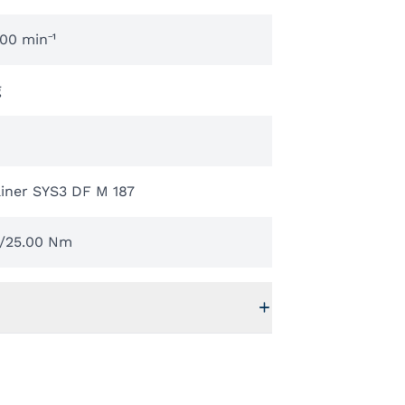
100 min⁻¹
g
iner SYS3 DF M 187
0/25.00 Nm