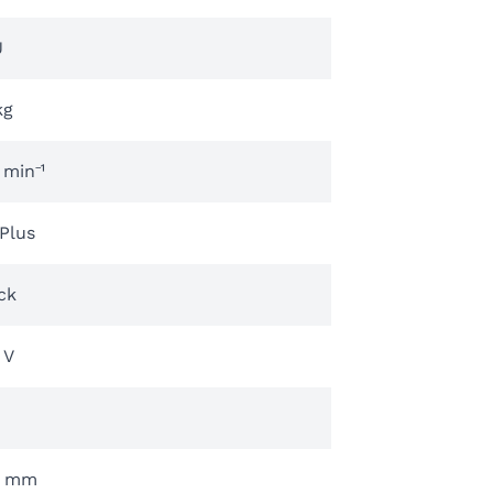
J
kg
min⁻¹
Plus
ck
 V
0 mm