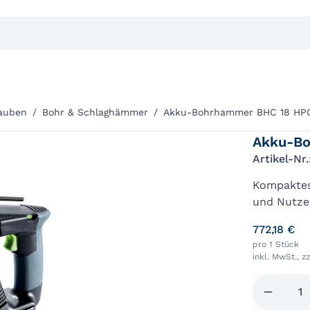
auben
/
Bohr & Schlaghämmer
/
Akku-Bohrhammer BHC 18 HPC 
Akku-Bo
Artikel-Nr
Kompaktes 
und Nutzen
kraftvoll
772,18 €
Ermüdungsa
pro 1 Stück
inkl. MwSt., z