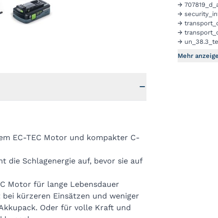
→
707819_d_a
→
security_i
→
transport
→
transport_
→
un_38.3_t
Mehr anzeig
ollem EC-TEC Motor und kompakter C-
die Schlagenergie auf, bevor sie auf
EC Motor für lange Lebensdauer
t bei kürzeren Einsätzen und weniger
kkupack. Oder für volle Kraft und