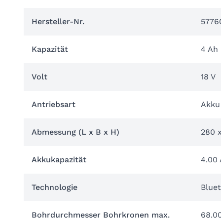
Hersteller-Nr.
5776
Kapazität
4 Ah
Volt
18 V
Antriebsart
Akku
Abmessung (L x B x H)
280 
Akkukapazität
4.00
Technologie
Blue
Bohrdurchmesser Bohrkronen max.
68.0