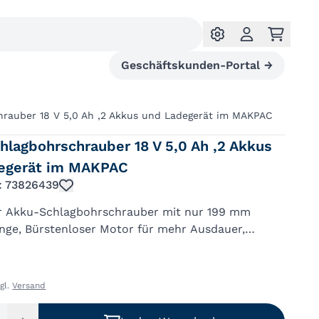
Geschäftskunden-Portal
→
rauber 18 V 5,0 Ah ,2 Akkus und Ladegerät im MAKPAC
lagbohrschrauber 18 V 5,0 Ah ,2 Akkus
egerät im MAKPAC
.: 73826439
 Akku-Schlagbohrschrauber mit nur 199 mm
nge, Bürstenloser Motor für mehr Ausdauer,
ebensdauer und kompaktere Bauweise, 2-Gang-
-Planetengetriebe, Mit Akku-Kapaz...
zgl.
Versand