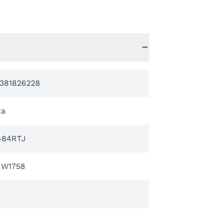
381826228
ta
84RTJ
HW1758