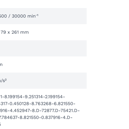
500 / 30000 min⁻¹
x 79 x 261 mm
m
/s²
1-8.199154-9.251314-2.199154-
6317-0.450128-8.763268-6.821550-
7916-4.452947-8.D-72877.D-75421.D-
7.784637-8.821550-0.837916-4.D-
5