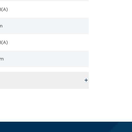
B(A)
m
B(A)
mm