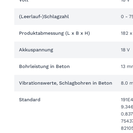
(Leerlauf-)Schlagzahl
0 - 7
Produktabmessung (L x B x H)
182 
Akkuspannung
18 V
Bohrleistung in Beton
13 m
Vibrationswerte, Schlagbohren in Beton
8.0 m
Standard
191E4
9.34
0.83
7543
8210