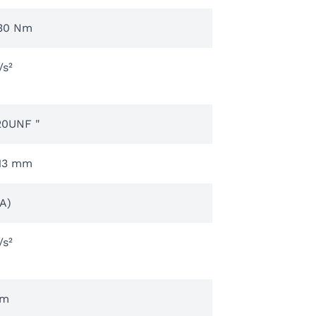
 30 Nm
/s²
20UNF "
 13 mm
A)
/s²
mm