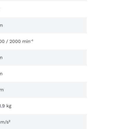
g
m
00 / 2000 min⁻¹
m
m
mm
1.9 kg
 m/s²