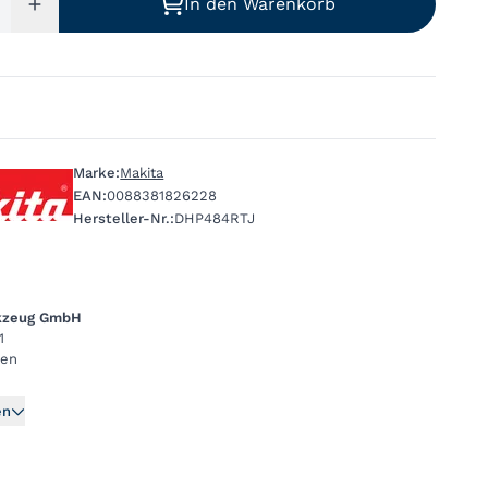
In den Warenkorb
Marke:
Makita
EAN:
0088381826228
Hersteller-Nr.:
DHP484RTJ
rkzeug GmbH
1
gen
en