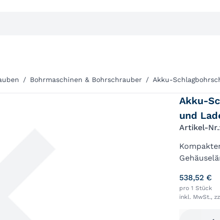
auben
/
Bohrmaschinen & Bohrschrauber
/
Akku-Schlagbohrsch
Akku-Sch
und Lad
Artikel-Nr
Kompakter
Gehäuselä
längere L
538,52 €
Vollmetall
pro 1 Stück
inkl. MwSt., z