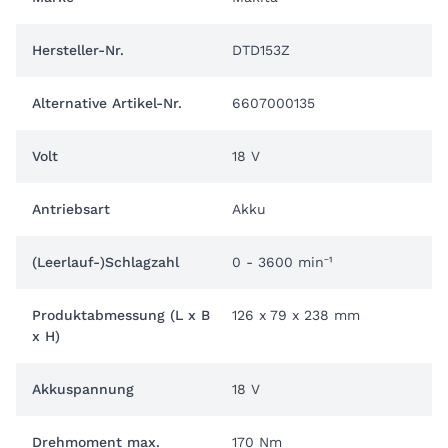
Hersteller-Nr.
DTD153Z
Alternative Artikel-Nr.
6607000135
Volt
18 V
Antriebsart
Akku
(Leerlauf-)Schlagzahl
0 - 3600 min⁻¹
Produktabmessung (L x B
126 x 79 x 238 mm
x H)
Akkuspannung
18 V
Drehmoment max.
170 Nm