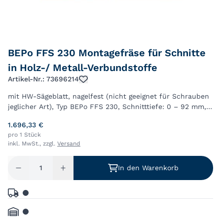
BEPo FFS 230 Montagefräse für Schnitte
in Holz-/ Metall-Verbundstoffe
Artikel-Nr.: 73696214
mit HW-Sägeblatt, nagelfest (nicht geeignet für Schrauben
jeglicher Art), Typ BEPo FFS 230, Schnitttiefe: 0 – 92 mm,
stufenlos einstellbar, Durchmesser Werkzeug: 230 mm,
1.696,33 €
Motorleistung: 1900 Watt, G...
pro 1 Stück
inkl. MwSt., zzgl.
Versand
In den Warenkorb