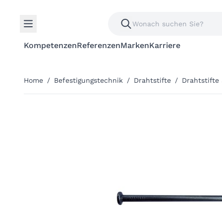
Kompetenzen
Referenzen
Marken
Karriere
Home
/
Befestigungstechnik
/
Drahtstifte
/
Drahtstifte