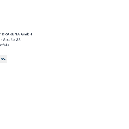
er DRAKENA GmbH
r Straße 33
nfels
en