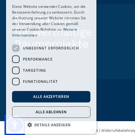
Diese Website verwendet Cookies, um die
Benutzererfahrung zu verbessern. Durch
Der Garant
die Nutzung unserer Website stimmen Sie
der Verwendung aller Cookies gemäß
für werthaltige
unserer Cookie-Richtlinie zu.
Weitere
Informationen
Raumprojekte
UNBEDINGT ERFORDERLICH
PERFORMANCE
TARGETING
FUNKTIONALITÄT
ALLE AKZEPTIEREN
ALLE ABLEHNEN
DETAILS ANZEIGEN
AGB
|
Widerrufsbelehrun