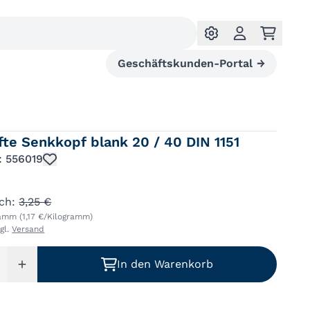
Geschäftskunden-Portal
→
fte Senkkopf blank 20 / 40 DIN 1151
.: 556019
ich:
3,25 €
ramm (1,17 €/Kilogramm)
zgl.
Versand
In den Warenkorb