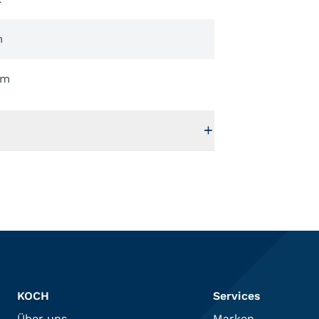
m
mm
KOCH
Services
Über uns
Marken