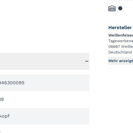
Hersteller
Weißenfels
Tagewerbene
06667 Weiße
Deutschland
Mehr anzeig
046300095
19
kopf
k