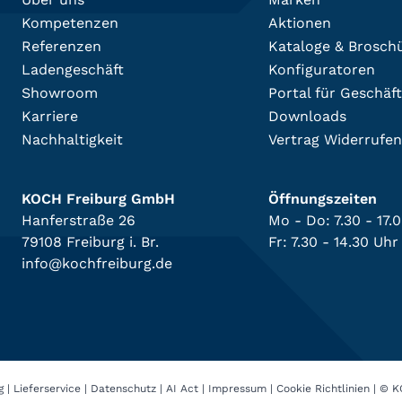
Kompetenzen
Aktionen
Referenzen
Kataloge & Brosch
Ladengeschäft
Konfiguratoren
Showroom
Portal für Geschäf
Karriere
Downloads
Nachhaltigkeit
Vertrag Widerrufen
KOCH Freiburg GmbH
Öffnungszeiten
Hanferstraße 26
Mo - Do: 7.30 - 17.
79108 Freiburg i. Br.
Fr: 7.30 - 14.30 Uhr
info@kochfreiburg.de
g
|
Lieferservice
|
Datenschutz
|
AI Act
|
Impressum
|
Cookie Richtlinien
|
© K