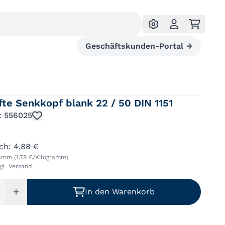
Geschäftskunden-Portal
→
fte Senkkopf blank 22 / 50 DIN 1151
.: 556025
ich:
4,88 €
ramm (1,78 €/Kilogramm)
zgl.
Versand
In den Warenkorb