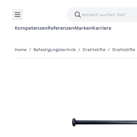
Kompetenzen
Referenzen
Marken
Karriere
Home
/
Befestigungstechnik
/
Drahtstifte
/
Drahtstifte