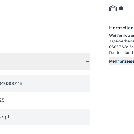
Hersteller
Weißenfels
Tagewerbene
06667 Weiße
Deutschland
Mehr anzeig
046300118
25
kopf
k