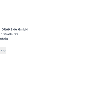
er DRAKENA GmbH
r Straße 33
nfels
en