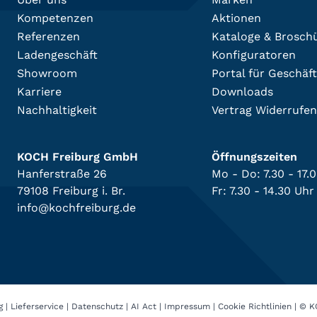
Kompetenzen
Aktionen
Referenzen
Kataloge & Brosch
Ladengeschäft
Konfiguratoren
Showroom
Portal für Geschäf
Karriere
Downloads
Nachhaltigkeit
Vertrag Widerrufen
KOCH Freiburg GmbH
Öffnungszeiten
Hanferstraße 26
Mo - Do: 7.30 - 17.
79108 Freiburg i. Br.
Fr: 7.30 - 14.30 Uhr
info@kochfreiburg.de
g
|
Lieferservice
|
Datenschutz
|
AI Act
|
Impressum
|
Cookie Richtlinien
|
© K