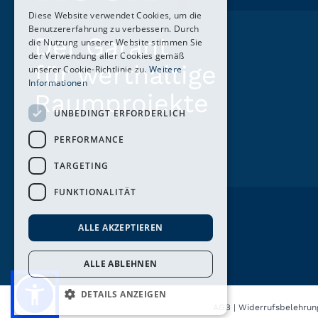
Diese Website verwendet Cookies, um die
Benutzererfahrung zu verbessern. Durch
Der Garant
die Nutzung unserer Website stimmen Sie
der Verwendung aller Cookies gemäß
für werthaltige
unserer Cookie-Richtlinie zu.
Weitere
Informationen
Raumprojekte
UNBEDINGT ERFORDERLICH
PERFORMANCE
TARGETING
FUNKTIONALITÄT
ALLE AKZEPTIEREN
ALLE ABLEHNEN
DETAILS ANZEIGEN
AGB
|
Widerrufsbelehrun