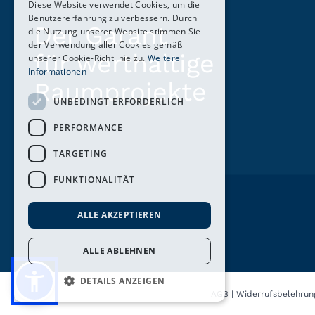
Diese Website verwendet Cookies, um die
Benutzererfahrung zu verbessern. Durch
Der Garant
die Nutzung unserer Website stimmen Sie
der Verwendung aller Cookies gemäß
für werthaltige
unserer Cookie-Richtlinie zu.
Weitere
Informationen
Raumprojekte
UNBEDINGT ERFORDERLICH
PERFORMANCE
TARGETING
FUNKTIONALITÄT
ALLE AKZEPTIEREN
ALLE ABLEHNEN
DETAILS ANZEIGEN
AGB
|
Widerrufsbelehrun