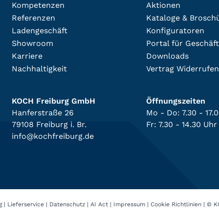
Kompetenzen
Aktionen
Referenzen
Kataloge & Brosch
Ladengeschäft
Konfiguratoren
Showroom
Portal für Geschäf
Karriere
Downloads
Nachhaltigkeit
Vertrag Widerrufen
KOCH Freiburg GmbH
Öffnungszeiten
Hanferstraße 26
Mo - Do: 7.30 - 17.
79108 Freiburg i. Br.
Fr: 7.30 - 14.30 Uhr
info@kochfreiburg.de
g
|
Lieferservice
|
Datenschutz
|
AI Act
|
Impressum
|
Cookie Richtlinien
|
© K