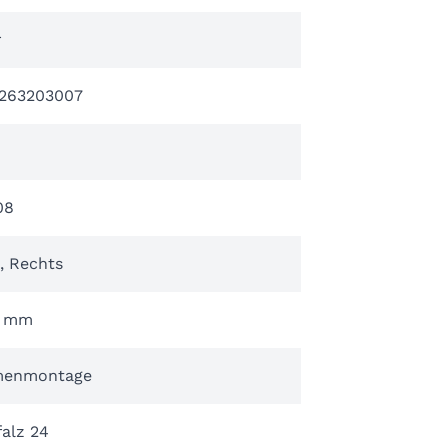
r
263203007
08
, Rechts
0 mm
enmontage
alz 24