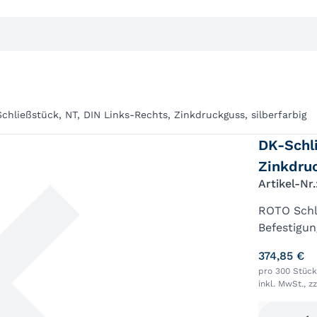
chließstück, NT, DIN Links-Rechts, Zinkdruckguss, silberfarbig
DK-Schl
Zinkdruc
Artikel-Nr
ROTO Schli
Befestigun
Drehkipp; 
374,85 €
Rechts; Fe
pro 300 Stüc
inkl. MwSt., z