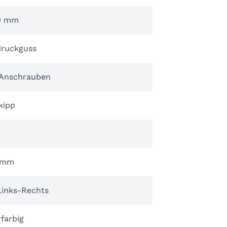
0 mm
druckguss
Anschrauben
kipp
 mm
Links-Rechts
rfarbig