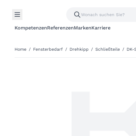
Kompetenzen
Referenzen
Marken
Karriere
Home
/
Fensterbedarf
/
Drehkipp
/
Schließteile
/
DK-S