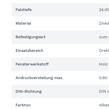
Falztiefe
24.0
Material
Zink
Befestigungsart
zum 
Einsatzbereich
Dreh
Fensterwerkstoff
Holz
Andruckverstellung max.
0.80
DIN-Richtung
DIN 
Farbton
silbe