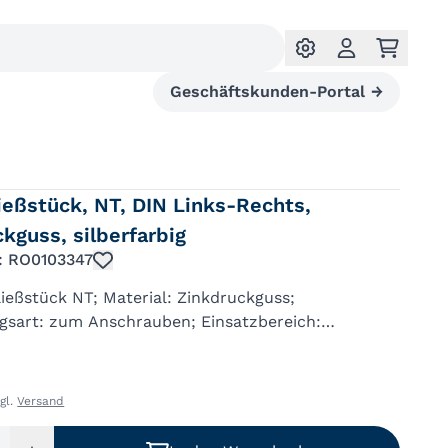
Geschäftskunden-Portal
→
ießstück, NT, DIN Links-Rechts,
kguss, silberfarbig
.: RO0103347
eßstück NT; Material: Zinkdruckguss;
gsart: zum Anschrauben; Einsatzbereich:
Basis: Schließstück; DIN-Richtung: DIN Links-
nsterwerkstoff: Holz; Farbton: silb...
k
zgl.
Versand