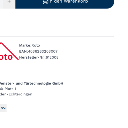
In den Warenkorb
Marke:
Roto
EAN:
4036263203007
Hersteller-Nr.:
612008
 Fenster- und Türtechnologie GmbH
k-Platz 1
lden-Echterdingen
en