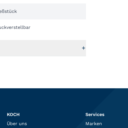
ießstück
ckverstellbar
KOCH
Services
Über uns
Marken