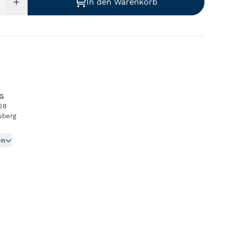
In den Warenkorb
AG
28
sberg
en