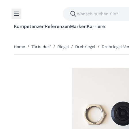
Kompetenzen
Referenzen
Marken
Karriere
Home
/
Türbedarf
/
Riegel
/
Drehriegel
/
Drehriegel-V