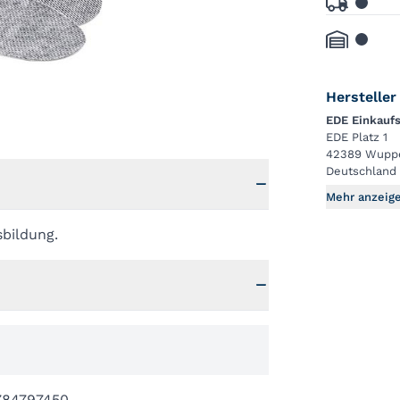
Hersteller
EDE Einkauf
EDE Platz 1
42389 Wuppe
Deutschland
Mehr anzeig
sbildung.
784797450