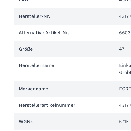
Hersteller-Nr.
4317
Alternative Artikel-Nr.
6603
Größe
47
Herstellername
Eink
Gmb
Markenname
FORT
Herstellerartikelnummer
4317
WGNr.
571F