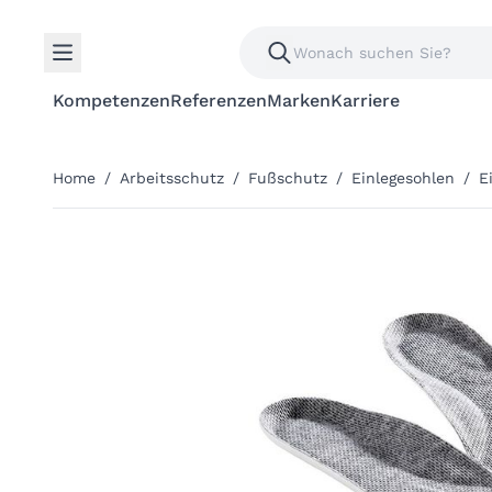
Kompetenzen
Referenzen
Marken
Karriere
Home
/
Arbeitsschutz
/
Fußschutz
/
Einlegesohlen
/
E