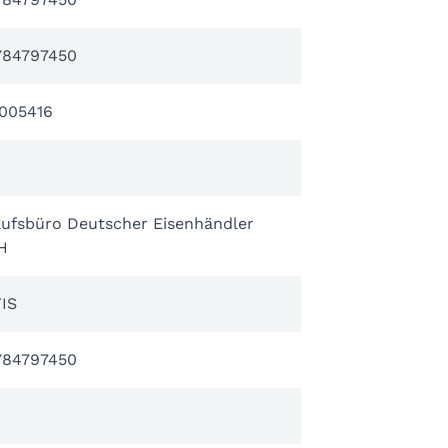
784797450
005416
aufsbüro Deutscher Eisenhändler
H
IS
784797450