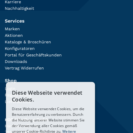
Karriere
Nachhaltigkeit
Services
Marken
Aktionen
Kataloge & Broschüren
Konfiguratoren
Portal für Geschäftskunden
Downloads
Vertrag Widerrufen
Shop
Login
Diese Webseite verwendet
Registrierung
Cookies.
Lieferservice
Diese Website verwendet Cookies, um die
Benutzererfahrung zu verbessern. Durch
KOCH Freiburg GmbH
die Nutzung unserer Website stimmen Sie
der Verwendung aller Cookies gemäß
Hanferstraße 26
unserer Cookie-Richtlinie zu.
Weitere
79108 Freiburg i. Br.