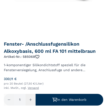
Fenster- /Anschlussfugensilikon
Alkoxybasis, 600 ml FA 101 mittelbraun
Artikel-Nr.: 585068
1-komponentiger Silikondichtstoff speziell für die
Fensterversiegelung, Anschlussfuge und andere
Bewegungsfugen, erfüllt die Anforderungen der DIN 18540
330,11 €
und DIN EN ISO 11600, dauerhaft gute Haftung...
pro 20 Beutel (27,50 €/Liter)
inkl. MwSt., zzgl.
Versand
In den Warenkorb