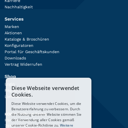
Karriere
Nachhaltigkeit
Services
Marken
Aktionen
Kataloge & Broschüren
Konfiguratoren
Portal für Geschäftskunden
Downloads
Vertrag Widerrufen
Shop
Login
Diese Webseite verwendet
Registrierung
Cookies.
Lieferservice
Diese Website verwendet Cookies, um die
Benutzererfahrung zu verbessern. Durch
KOCH Freiburg GmbH
die Nutzung unserer Website stimmen Sie
der Verwendung aller Cookies gemäß
Hanferstraße 26
unserer Cookie-Richtlinie zu.
Weitere
79108 Freiburg i. Br.