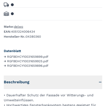
Marke:
delwo
EAN:
4051324006434
Hersteller-Nr.:
04380360
Datenblatt
→
RGFBEHCY10031659899.pdf
→
RGFBEHCY10031659925.pdf
→
RGFBEHCY10031659896.pdf
Beschreibung
• Dauerhafter Schutz der Fassade vor Witterungs- und
Umwelteinflüssen.
• Hochwertiges Fensterbanksystem bestens geeignet für