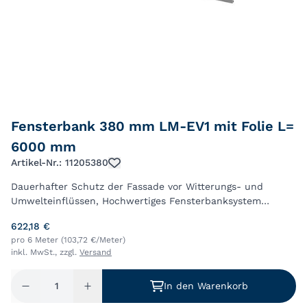
Fensterbank 380 mm LM-EV1 mit Folie L=
6000 mm
Artikel-Nr.: 11205380
Dauerhafter Schutz der Fassade vor Witterungs- und
Umwelteinflüssen, Hochwertiges Fensterbanksystem
bestens geeignet für Wärmedammverbundsysteme (WDVS),
622,18 €
Ausladungstiefen von 50 – 500mm lagernd, Die...
pro 6 Meter (103,72 €/Meter)
inkl. MwSt., zzgl.
Versand
In den Warenkorb