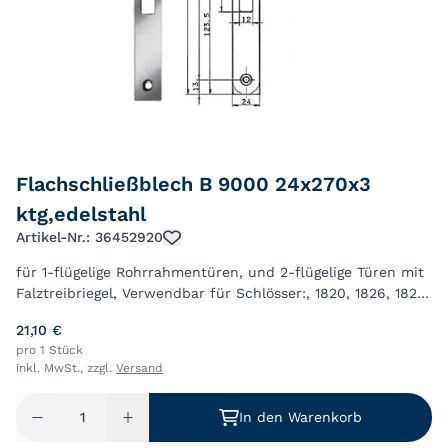
Flachschließblech B 9000 24x270x3
ktg,edelstahl
Artikel-Nr.: 36452920
für 1-flügelige Rohrrahmentüren, und 2-flügelige Türen mit
Falztreibriegel, Verwendbar für Schlösser:, 1820, 1826, 1828,
1920, 1926
21,10 €
pro 1 Stück
inkl. MwSt., zzgl.
Versand
In den Warenkorb