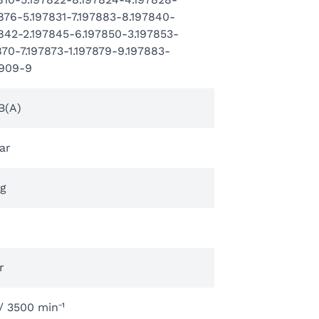
876-5.197831-7.197883-8.197840-
842-2.197845-6.197850-3.197853-
870-7.197873-1.197879-9.197883-
8909-9
B(A)
ar
kg
r
/ 3500 min⁻¹