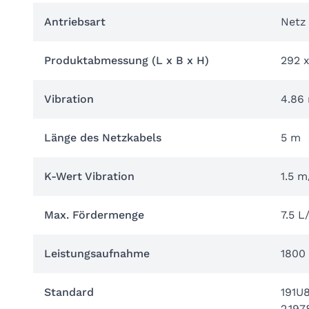
Antriebsart
Netz
Produktabmessung (L x B x H)
292 
Vibration
4.86 
Länge des Netzkabels
5 m
K-Wert Vibration
1.5 m
Max. Fördermenge
7.5 L
Leistungsaufnahme
1800
Standard
191U8
2.197