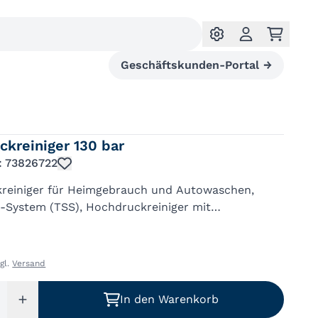
Geschäftskunden-Portal
→
kreiniger 130 bar
.: 73826722
reiniger für Heimgebrauch und Autowaschen,
-System (TSS), Hochdruckreiniger mit
augender Pumpe, Regelbarer Wasserdruck,
se-Modus ermöglicht sanftes Reinigen vo...
zgl.
Versand
In den Warenkorb