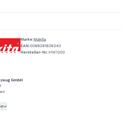
Marke:
Makita
EAN:
0088381836340
Hersteller-Nr.:
HW1300
rkzeug GmbH
1
gen
en