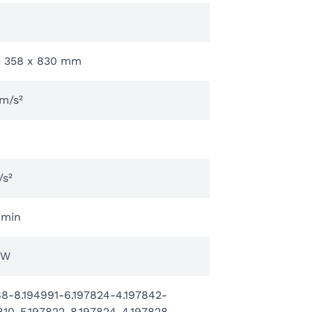
x 358 x 830 mm
m/s²
/s²
/min
 W
8-8.194991-6.197824-4.197842-
810-5.197822-8.197824-4.197828-