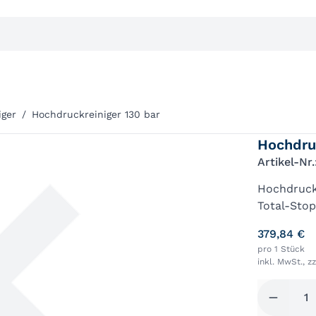
iger
/
Hochdruckreiniger 130 bar
Hochdruc
Artikel-Nr
Hochdruck
Total-Stop
selbstans
379,84 €
Flüsterlei
pro 1 Stück
inkl. MwSt., z