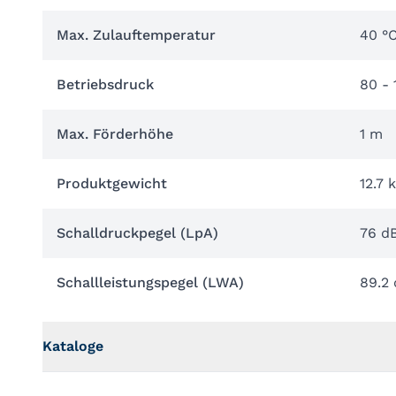
Max. Zulauftemperatur
40 °
Betriebsdruck
80 - 
Max. Förderhöhe
1 m
Produktgewicht
12.7 
Schalldruckpegel (LpA)
76 d
Schallleistungspegel (LWA)
89.2 
Kataloge