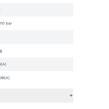
C
110 bar
kg
B(A)
dB(A)