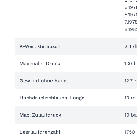
6.197
6.197
7.197
8.19
K-Wert Geräusch
2.4 d
Maximaler Druck
130 b
Gewicht ohne Kabel
12.7 
Hochdruckschlauch, Länge
10 m
Max. Zulaufdruck
10 ba
Leerlaufdrehzahl
1750 