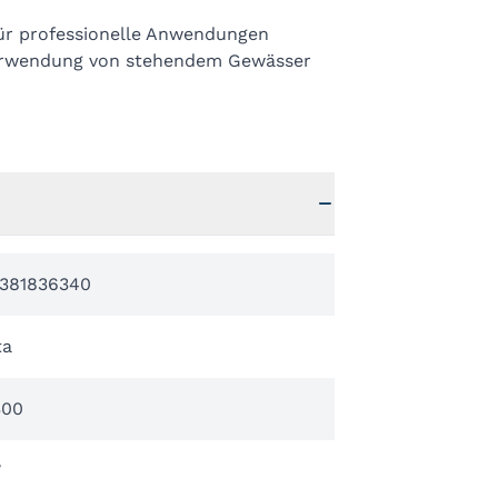
für professionelle Anwendungen
Verwendung von stehendem Gewässer
381836340
ta
00
V