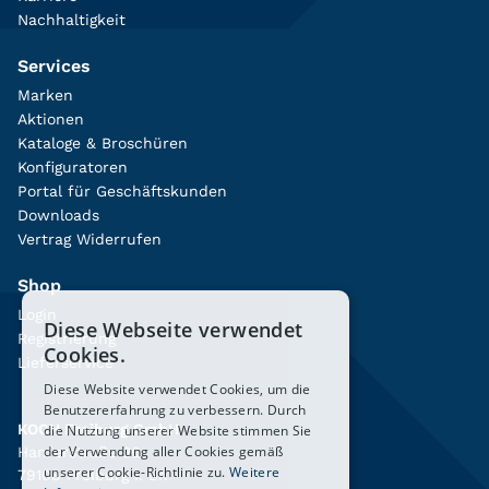
Nachhaltigkeit
Services
Marken
Aktionen
Kataloge & Broschüren
Konfiguratoren
Portal für Geschäftskunden
Downloads
Vertrag Widerrufen
Shop
Login
Diese Webseite verwendet
Registrierung
Cookies.
Lieferservice
Diese Website verwendet Cookies, um die
Benutzererfahrung zu verbessern. Durch
KOCH Freiburg GmbH
die Nutzung unserer Website stimmen Sie
der Verwendung aller Cookies gemäß
Hanferstraße 26
unserer Cookie-Richtlinie zu.
Weitere
79108 Freiburg i. Br.