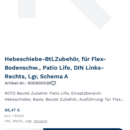
Hebeschiebe-Btl.Zubehör, für Flex-
Bodenschw., Patio Life, DIN Links-
Rechts, l.gr, Schema A
Artikel-Nr.: RO0900538
ROTO Beutel Zubehör Patio Life; Einsatzbereich:
Hebeschiebe; Basis: Beutel Zubehör; Ausführung: für Flex-
Bodenschwelle; Fensterwerkstoff: Holz;
86,47 €
Rahmenaußenbreite max.: 6.500mm; Farbton: lichtgrau; ...
pro 1 Stück
inkl. MwSt., zzgl.
Versand