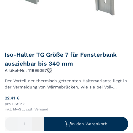
Iso-Halter TG Größe 7 für Fensterbank
ausziehbar bis 340 mm
Artikel-Nr.: 11995057
Der Vorteil der thermisch getrennten Haltervariante liegt in
der Vermeidung von Wärmebrücken, wie sie bei Voll-
Aluminium-Haltern entstehen können, Die Halter bestehen
22,41 €
aus zwei thermisch getrennten ...
pro 1 Stück
inkl. MwSt., zzgl.
Versand
In den Warenkorb