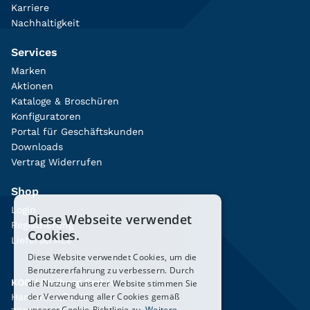
Karriere
Nachhaltigkeit
Services
Marken
Aktionen
Kataloge & Broschüren
Konfiguratoren
Portal für Geschäftskunden
Downloads
Vertrag Widerrufen
Shop
Login
Diese Webseite verwendet
Registrierung
Cookies.
Lieferservice
Diese Website verwendet Cookies, um die
Benutzererfahrung zu verbessern. Durch
KOCH Freiburg GmbH
die Nutzung unserer Website stimmen Sie
der Verwendung aller Cookies gemäß
Hanferstraße 26
unserer Cookie-Richtlinie zu.
Weitere