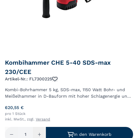
Kombihammer CHE 5-40 SDS-max
230/CEE
Artikel-Nr.: FL7300225
Kombi-Bohrhammer 5 kg, SDS-max, 1150 Watt Bohr- und
Meißelhammer in D-Bauform mit hoher Schlagenergie und
geringen Vibrationen, Funktionsschalter mit drei
620,55 €
Funktionen: Hammerbohren, Meißeln, Meißelj...
pro 1 Stück
inkl. MwSt., zzgl.
Versand
In den Warenkorb