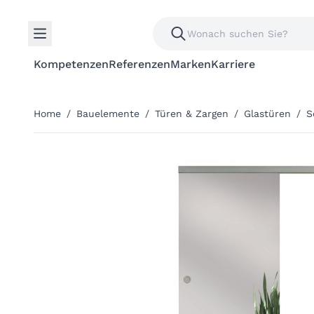
Kompetenzen
Referenzen
Marken
Karriere
Home
/
Bauelemente
/
Türen & Zargen
/
Glastüren
/
S