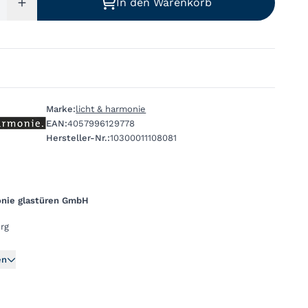
In den Warenkorb
Marke:
licht & harmonie
EAN:
4057996129778
Hersteller-Nr.:
10300011108081
onie glastüren GmbH
rg
en