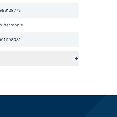
996129778
 & harmonie
0011108081