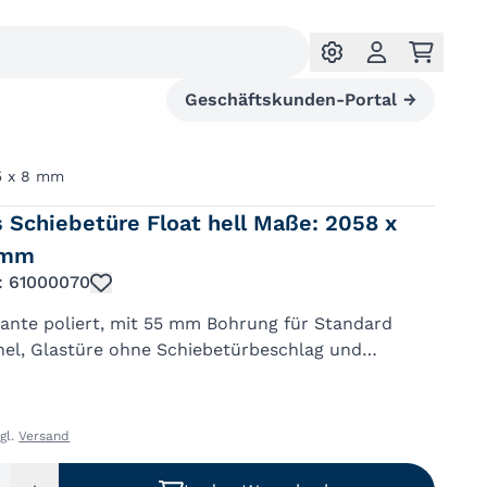
Geschäftskunden-Portal
→
35 x 8 mm
 Schiebetüre Float hell Maße: 2058 x
 mm
.: 61000070
Kante poliert, mit 55 mm Bohrung für Standard
hel, Glastüre ohne Schiebetürbeschlag und
el!
zgl.
Versand