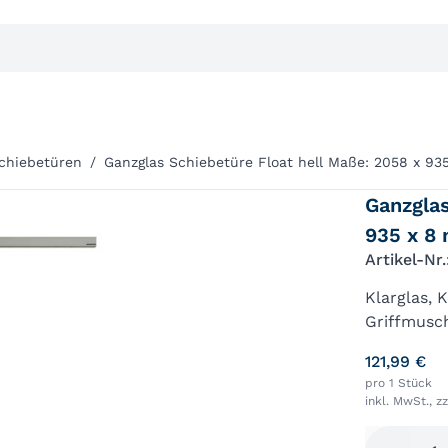
chiebetüren
/
Ganzglas Schiebetüre Float hell Maße: 2058 x 9
Ganzglas
935 x 8
Artikel-Nr
Klarglas, 
Griffmusc
Griffmusch
121,99 €
pro 1 Stück
inkl. MwSt., z