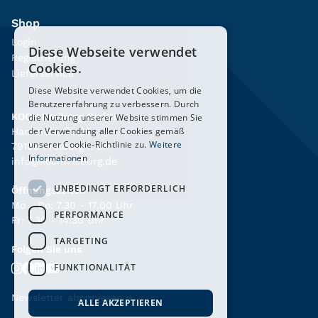
Shop
Login
Diese Webseite verwendet
Registrierung
Cookies.
Lieferservice
Diese Website verwendet Cookies, um die
Benutzererfahrung zu verbessern. Durch
KOCH Freiburg GmbH
die Nutzung unserer Website stimmen Sie
der Verwendung aller Cookies gemäß
Hanferstraße 26
unserer Cookie-Richtlinie zu.
Weitere
79108 Freiburg i. Br.
Informationen
info@kochfreiburg.de
UNBEDINGT ERFORDERLICH
Öffnungszeiten
Mo - Do: 7.30 - 17.00 Uhr
PERFORMANCE
Fr: 7.30 - 14.30 Uhr
TARGETING
Folgen Sie uns
FUNKTIONALITÄT
Newsletter abonnieren
→
ALLE AKZEPTIEREN