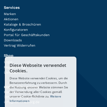
Services
Marken
Aktionen
Kataloge & Broschüren
Konfiguratoren
Portal für Geschäftskunden
Downloads
Vertrag Widerrufen
Shop
Login
Diese Webseite verwendet
Registrierung
Cookies.
Lieferservice
Diese Website verwendet Cookies, um die
Benutzererfahrung zu verbessern. Durch
KOCH Freiburg GmbH
die Nutzung unserer Website stimmen Sie
der Verwendung aller Cookies gemäß
Hanferstraße 26
unserer Cookie-Richtlinie zu.
Weitere
79108 Freiburg i. Br.
Informationen
info@kochfreiburg.de