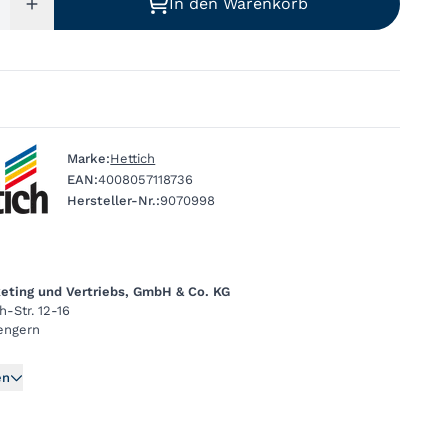
In den Warenkorb
Marke:
Hettich
EAN:
4008057118736
Hersteller-Nr.:
9070998
eting und Vertriebs, GmbH & Co. KG
h-Str. 12-16
engern
en