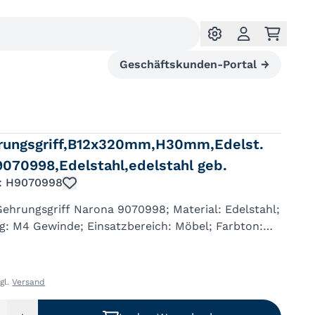
Geschäftskunden-Portal
→
ungsgriff,B12x320mm,H30mm,Edelst.
9070998,Edelstahl,edelstahl geb.
.: H9070998
ehrungsgriff Narona 9070998; Material: Edelstahl;
g: M4 Gewinde; Einsatzbereich: Möbel; Farbton:
 Breite: 12 mm; Länge: 332 mm; Höhe: 30 mm;
: gebürstet; Bohr...
zgl.
Versand