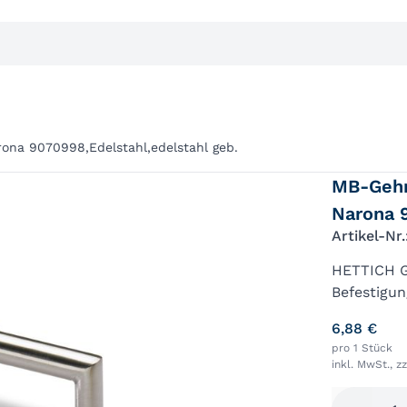
na 9070998,Edelstahl,edelstahl geb.
MB-Gehr
Narona 
Artikel-Nr
HETTICH G
Befestigun
edelstahl;
6,88 €
Oberfläche
pro 1 Stück
inkl. MwSt., z