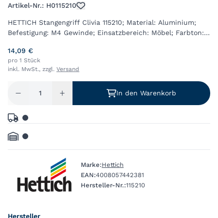
Artikel-Nr.: H0115210
HETTICH Stangengriff Clivia 115210; Material: Aluminium;
Befestigung: M4 Gewinde; Einsatzbereich: Möbel; Farbton:
silber; Breite: 16 mm; Länge: 428 mm; Höhe: 36 mm;
14,09 €
Oberfläche: eloxiert; Bohrabstan...
pro 1 Stück
inkl. MwSt., zzgl.
Versand
In den Warenkorb
Marke:
Hettich
EAN:
4008057442381
Hersteller-Nr.:
115210
Hersteller