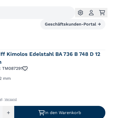
Geschäftskunden-Portal
→
ff Kimolos Edelstahl BA 736 B 748 D 12
m
.: TM087291
12 mm
zgl.
Versand
In den Warenkorb