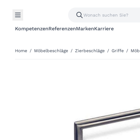
Kompetenzen
Referenzen
Marken
Karriere
Home
/
Möbelbeschläge
/
Zierbeschläge
/
Griffe
/
Möbe