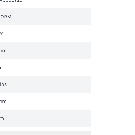
FORM
91
 mm
m
los
 mm
mm