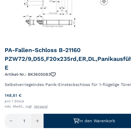
PA-Fallen-Schloss B-21160
PZW72/9,D55,F20x235rd,ER,DL,Panikausfü
E
Artikel-Nr.: BK3605083
Selbstverriegelndes Panik-Einsteckschloss für 1-flügelige Türe
148,61 €
pro 1 Stück
inkl. MwSt., zzgl.
Versand
In den Warenkorb