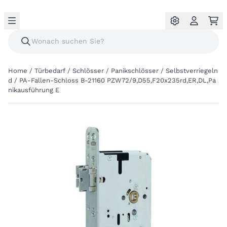
Home
/
Türbedarf
/
Schlösser
/
Panikschlösser
/
Selbstverriegeln
d
/
PA-Fallen-Schloss B-21160 PZW72/9,D55,F20x235rd,ER,DL,Pa
nikausführung E