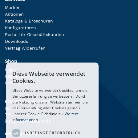
Marken
Aktionen
Kataloge & Broschüren
Konfiguratoren
Portal für Geschäftskunden
Downloads
Vertrag Widerrufen
Shop
Login
Diese Webseite verwendet
Registrierung
Cookies.
Lieferservice
Diese Website verwendet Cookies, um die
Benutzererfahrung zu verbessern. Durch
KOCH Freiburg GmbH
die Nutzung unserer Website stimmen Sie
der Verwendung aller Cookies gemäß
Hanferstraße 26
unserer Cookie-Richtlinie zu.
Weitere
79108 Freiburg i. Br.
Informationen
info@kochfreiburg.de
UNBEDINGT ERFORDERLICH
Öffnungszeiten