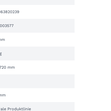
163820239
003577
mm
g
720 mm
 mm
ale Produktlinie