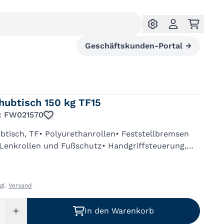
Geschäftskunden-Portal
→
hubtisch 150 kg TF15
.: FW021570
tisch, TF• Polyurethanrollen• Feststellbremsen
 Lenkrollen und Fußschutz• Handgriffsteuerung,
 Höhenverstellung• Doppelte Acryllackierung,
 1023 verkehrsgelb
zgl.
Versand
In den Warenkorb