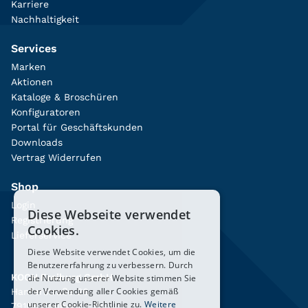
Karriere
Nachhaltigkeit
Services
Marken
Aktionen
Kataloge & Broschüren
Konfiguratoren
Portal für Geschäftskunden
Downloads
Vertrag Widerrufen
Shop
Login
Diese Webseite verwendet
Registrierung
Cookies.
Lieferservice
Diese Website verwendet Cookies, um die
Benutzererfahrung zu verbessern. Durch
KOCH Freiburg GmbH
die Nutzung unserer Website stimmen Sie
der Verwendung aller Cookies gemäß
Hanferstraße 26
unserer Cookie-Richtlinie zu.
Weitere
79108 Freiburg i. Br.