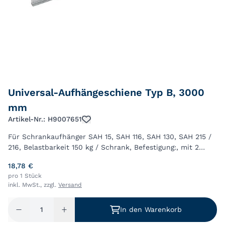
Universal-Aufhängeschiene Typ B, 3000
mm
Artikel-Nr.: H9007651
Für Schrankaufhänger SAH 15, SAH 116, SAH 130, SAH 215 /
216, Belastbarkeit 150 kg / Schrank, Befestigung:, mit 2
Spezialschrauben ø 5,5 x 50 mm im Bereich jedes
18,78 €
Schrankaufhängers, ab einer Korpusb...
pro 1 Stück
inkl. MwSt., zzgl.
Versand
In den Warenkorb