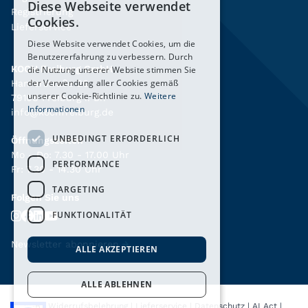
Diese Webseite verwendet
Registrierung
Cookies.
Lieferservice
Diese Website verwendet Cookies, um die
Benutzererfahrung zu verbessern. Durch
KOCH Freiburg GmbH
die Nutzung unserer Website stimmen Sie
der Verwendung aller Cookies gemäß
Hanferstraße 26
unserer Cookie-Richtlinie zu.
Weitere
79108 Freiburg i. Br.
Informationen
info@kochfreiburg.de
UNBEDINGT ERFORDERLICH
Öffnungszeiten
Mo - Do: 7.30 - 17.00 Uhr
PERFORMANCE
Fr: 7.30 - 14.30 Uhr
TARGETING
Folgen Sie uns
FUNKTIONALITÄT
Newsletter abonnieren
→
ALLE AKZEPTIEREN
ALLE ABLEHNEN
AGB
|
Widerrufsbelehrung
|
Lieferservice
|
Datenschutz
|
AI Act
|