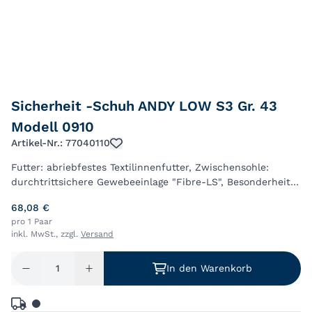
Sicherheit -Schuh ANDY LOW S3 Gr. 43
Modell 0910
Artikel-Nr.: 77040110
Futter: abriebfestes Textilinnenfutter, Zwischensohle:
durchtrittsichere Gewebeeinlage "Fibre-LS", Besonderheit:
seitliche Reflexpaspeln, Mehrweitensystem, Sohle:
68,08 €
GERMAX-Sohle
pro 1 Paar
inkl. MwSt., zzgl.
Versand
In den Warenkorb