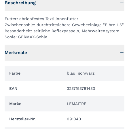
Beschreibung
Futter: abriebfestes Textilinnenfutter
Zwischensohle: durchtrittsichere Gewebeeinlage "Fibre-LS"
Besonderheit: seitliche Reflexpaspeln, Mehrweitensystem
Sohle: GERMAX-Sohle
Merkmale
Farbe
blau, schwarz
EAN
3237153781433
Marke
LEMAITRE
Hersteller-Nr.
091043