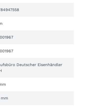
784947558
m
001967
001967
aufsbüro Deutscher Eisenhändler
H
 mm
0 mm