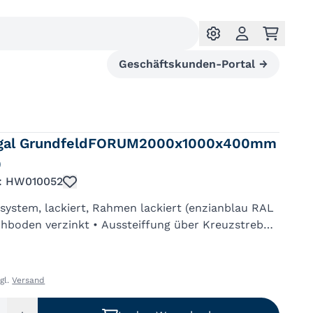
Geschäftskunden-Portal
→
egal GrundfeldFORUM2000x1000x400mm
0
.: HW010052
system, lackiert, Rahmen lackiert (enzianblau RAL
chboden verzinkt • Aussteiffung über Kreuzstrebe •
en, im Raster von 25 mm höhenverstellbar •
1000 mm • Fach...
zgl.
Versand