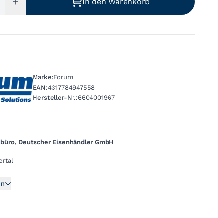
In den Warenkorb
Marke:
Forum
EAN:
4317784947558
Hersteller-Nr.:
6604001967
sbüro, Deutscher Eisenhändler GmbH
rtal
en