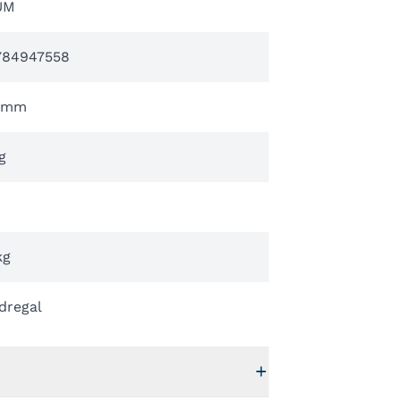
UM
784947558
 mm
g
kg
dregal