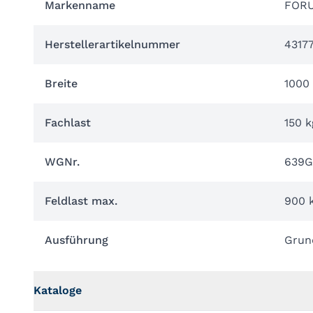
Markenname
FOR
Herstellerartikelnummer
4317
Breite
1000
Fachlast
150 k
WGNr.
639G
Feldlast max.
900 
Ausführung
Grun
Kataloge