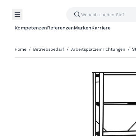
Kompetenzen
Referenzen
Marken
Karriere
Home
/
Betriebsbedarf
/
Arbeitsplatzeinrichtungen
/
S