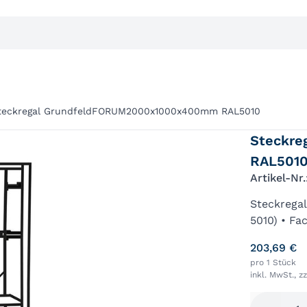
teckregal GrundfeldFORUM2000x1000x400mm RAL5010
Steckr
RAL501
Artikel-Nr
Steckregal
5010) • Fa
4 Fachböd
203,69 €
Fachlänge 
pro 1 Stück
inkl. MwSt., z