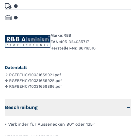
Marke:
RBB
EAN:
4051324035717
Hersteller-Nr.:
88716510
Datenblatt
→
RGFBEHCY10031659921.pdf
→
RGFBEHCY10031659925.pdf
→
RGFBEHCY10031659896.pdf
Beschreibung
• Verbinder für Aussenecken 90° oder 135°