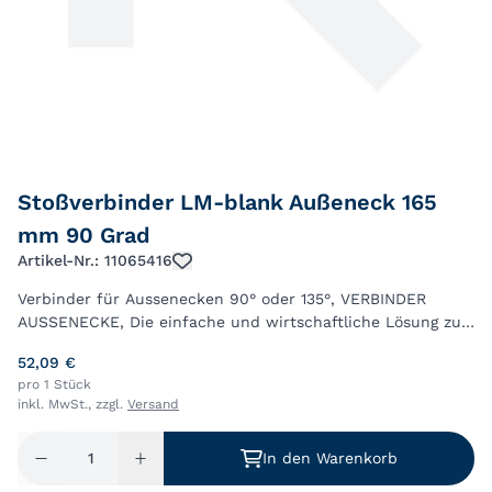
Stoßverbinder LM-blank Außeneck 165
mm 90 Grad
Artikel-Nr.: 11065416
Verbinder für Aussenecken 90° oder 135°, VERBINDER
AUSSENECKE, Die einfache und wirtschaftliche Lösung zur
Erstellung von 90° oder 135° Eckverbindungen unserer
52,09 €
Fensterbanksysteme FBS 40 oder FBS 25
pro 1 Stück
inkl. MwSt., zzgl.
Versand
In den Warenkorb