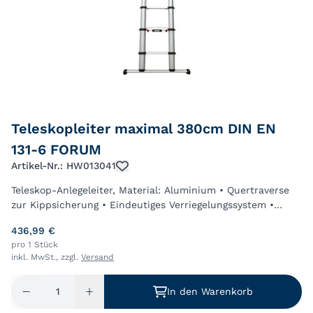
Teleskopleiter maximal 380cm DIN EN
131-6 FORUM
Artikel-Nr.: HW013041
Teleskop-Anlegeleiter, Material: Aluminium • Quertraverse
zur Kippsicherung • Eindeutiges Verriegelungssystem •
Höhenmarkierung für kontrollierten Teilauszug • Integriertes
436,99 €
Bremssystem für ein sich...
pro 1 Stück
inkl. MwSt., zzgl.
Versand
In den Warenkorb