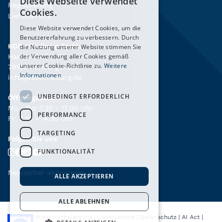
Diese Webseite verwendet
Registrierung
Cookies.
Lieferservice
Diese Website verwendet Cookies, um die
Benutzererfahrung zu verbessern. Durch
KOCH Freiburg GmbH
die Nutzung unserer Website stimmen Sie
der Verwendung aller Cookies gemäß
Hanferstraße 26
unserer Cookie-Richtlinie zu.
Weitere
79108 Freiburg i. Br.
Informationen
info@kochfreiburg.de
UNBEDINGT ERFORDERLICH
Öffnungszeiten
Mo - Do: 7.30 - 17.00 Uhr
PERFORMANCE
Fr: 7.30 - 14.30 Uhr
TARGETING
Folgen Sie uns
FUNKTIONALITÄT
Newsletter abonnieren
→
ALLE AKZEPTIEREN
ALLE ABLEHNEN
AGB
|
Widerrufsbelehrung
|
Lieferservice
|
Datenschutz
|
AI Act
|