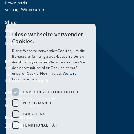
Downloads
Vertrag Widerrufen
Shop
Login
Diese Webseite verwendet
Registrierung
Cookies.
Lieferservice
Diese Website verwendet Cookies, um die
Benutzererfahrung zu verbessern. Durch
KOCH Freiburg GmbH
die Nutzung unserer Website stimmen Sie
der Verwendung aller Cookies gemäß
Hanferstraße 26
unserer Cookie-Richtlinie zu.
Weitere
79108 Freiburg i. Br.
Informationen
info@kochfreiburg.de
UNBEDINGT ERFORDERLICH
Öffnungszeiten
Mo - Do: 7.30 - 17.00 Uhr
PERFORMANCE
Fr: 7.30 - 14.30 Uhr
TARGETING
Folgen Sie uns
FUNKTIONALITÄT