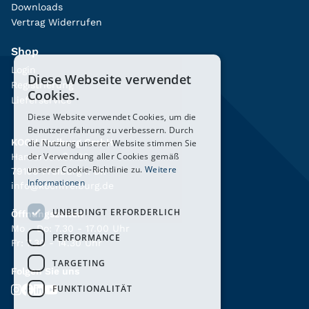
Downloads
Vertrag Widerrufen
Shop
Login
Diese Webseite verwendet
Registrierung
Cookies.
Lieferservice
Diese Website verwendet Cookies, um die
Benutzererfahrung zu verbessern. Durch
KOCH Freiburg GmbH
die Nutzung unserer Website stimmen Sie
der Verwendung aller Cookies gemäß
Hanferstraße 26
unserer Cookie-Richtlinie zu.
Weitere
79108 Freiburg i. Br.
Informationen
info@kochfreiburg.de
UNBEDINGT ERFORDERLICH
Öffnungszeiten
Mo - Do: 7.30 - 17.00 Uhr
PERFORMANCE
Fr: 7.30 - 14.30 Uhr
TARGETING
Folgen Sie uns
FUNKTIONALITÄT