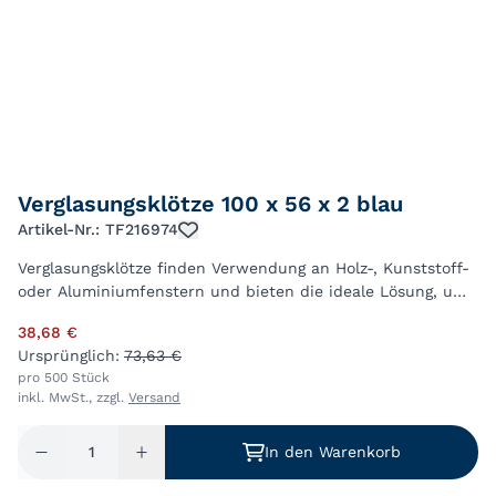
Verglasungsklötze 100 x 56 x 2 blau
Artikel-Nr.: TF216974
Verglasungsklötze finden Verwendung an Holz-, Kunststoff-
oder Aluminiumfenstern und bieten die ideale Lösung, um
das Glas im Fensterrahmen zu verklotzen.
38,68 €
Verglasungsklötze der BTM sind in untersch...
Ursprünglich:
73,63 €
pro 500 Stück
inkl. MwSt., zzgl.
Versand
In den Warenkorb