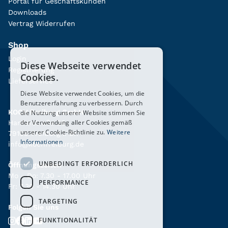
Portal für Geschäftskunden
Downloads
Vertrag Widerrufen
Shop
Login
Diese Webseite verwendet
Registrierung
Cookies.
Lieferservice
Diese Website verwendet Cookies, um die
Benutzererfahrung zu verbessern. Durch
KOCH Freiburg GmbH
die Nutzung unserer Website stimmen Sie
der Verwendung aller Cookies gemäß
Hanferstraße 26
unserer Cookie-Richtlinie zu.
Weitere
79108 Freiburg i. Br.
Informationen
info@kochfreiburg.de
UNBEDINGT ERFORDERLICH
Öffnungszeiten
Mo - Do: 7.30 - 17.00 Uhr
PERFORMANCE
Fr: 7.30 - 14.30 Uhr
TARGETING
Folgen Sie uns
FUNKTIONALITÄT