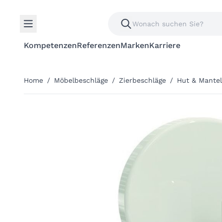
Kompetenzen
Referenzen
Marken
Karriere
Home
/
Möbelbeschläge
/
Zierbeschläge
/
Hut & Mante