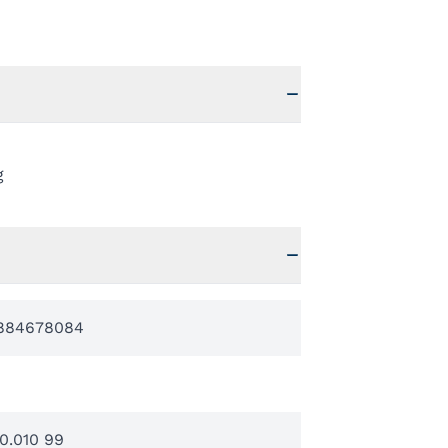
g
884678084
0.010 99