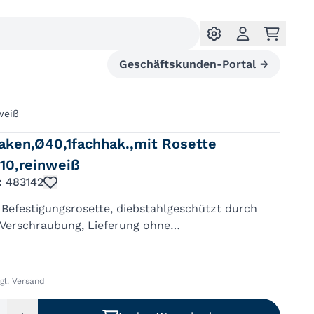
Geschäftskunden-Portal
→
weiß
ken,Ø40,1fachhak.,mit Rosette
010,reinweiß
.: 483142
Befestigungsrosette, diebstahlgeschützt durch
 Verschraubung, Lieferung ohne
gsmaterial
zgl.
Versand