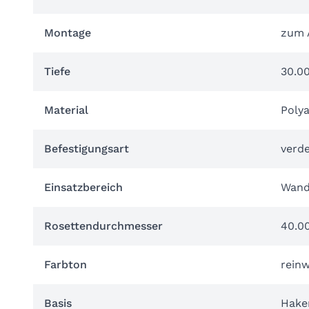
Montage
zum 
Tiefe
30.0
Material
Poly
Befestigungsart
verd
Einsatzbereich
Wan
Rosettendurchmesser
40.0
Farbton
reinw
Basis
Hake