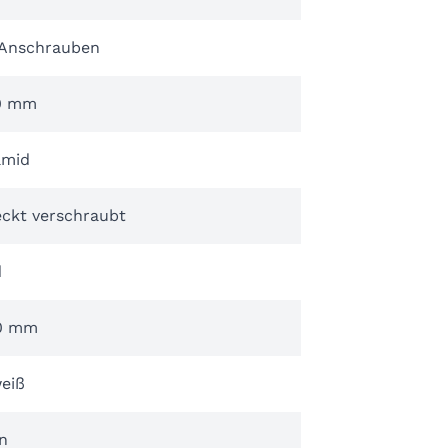
Anschrauben
0 mm
amid
eckt verschraubt
d
0 mm
eiß
n