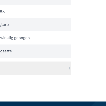
Stk
glanz
twinklig gebogen
Rosette