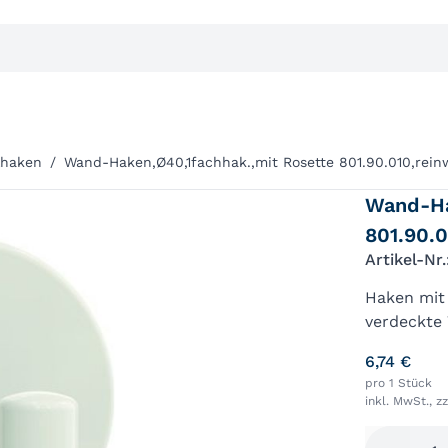
lhaken
/
Wand-Haken,Ø40,1fachhak.,mit Rosette 801.90.010,rein
Wand-Ha
801.90.
Artikel-Nr
Haken mit 
verdeckte
Befestigun
6,74 €
pro 1 Stück
inkl. MwSt., z