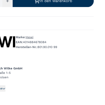
In den Warenkorb
Marke:
Hewi
EAN:
4014884678084
Hersteller-Nr.:
801.90.010 99
ich Wilke GmbH
raße 1-5
rolsen
en