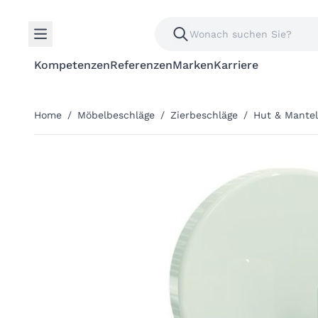
Kompetenzen
Referenzen
Marken
Karriere
Home
/
Möbelbeschläge
/
Zierbeschläge
/
Hut & Mante