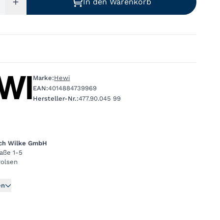
In den Warenkorb
Marke:
Hewi
EAN:
4014884739969
Hersteller-Nr.:
477.90.045 99
ich Wilke GmbH
raße 1-5
rolsen
en