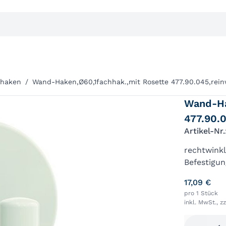
lhaken
/
Wand-Haken,Ø60,1fachhak.,mit Rosette 477.90.045,rei
Wand-Ha
477.90.
Artikel-Nr
rechtwinkl
Befestigun
Verschraub
17,09 €
pro 1 Stück
inkl. MwSt., z