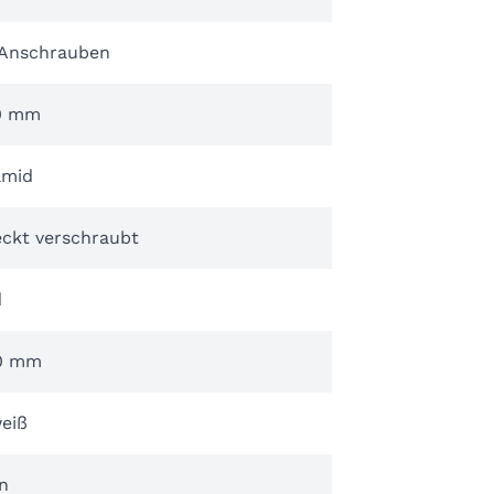
Anschrauben
0 mm
amid
eckt verschraubt
d
0 mm
eiß
n