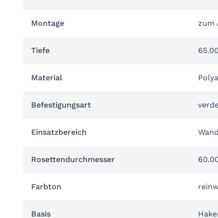
Montage
zum 
Tiefe
65.0
Material
Poly
Befestigungsart
verd
Einsatzbereich
Wan
Rosettendurchmesser
60.0
Farbton
reinw
Basis
Hake