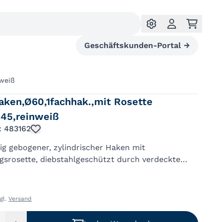
Geschäftskunden-Portal
→
nweiß
ken,Ø60,1fachhak.,mit Rosette
045,reinweiß
.: 483162
ig gebogener, zylindrischer Haken mit
gsrosette, diebstahlgeschützt durch verdeckte
ung, Lieferung ohne Befestigungsmaterial
zgl.
Versand