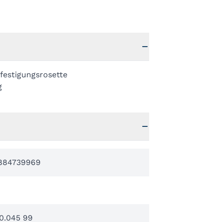
festigungsrosette
g
884739969
0.045 99