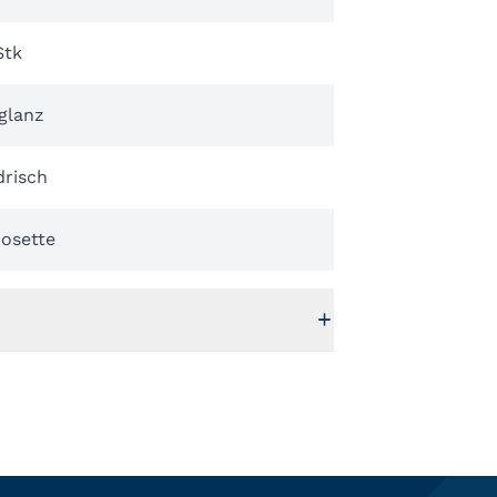
Stk
glanz
drisch
Rosette