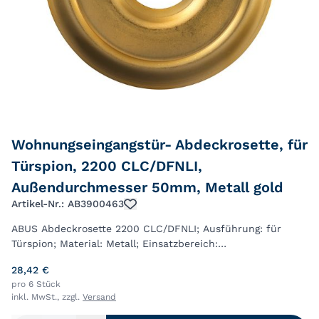
Wohnungseingangstür- Abdeckrosette, für
Türspion, 2200 CLC/DFNLI,
Außendurchmesser 50mm, Metall gold
Artikel-Nr.: AB3900463
ABUS Abdeckrosette 2200 CLC/DFNLI; Ausführung: für
Türspion; Material: Metall; Einsatzbereich:
Wohnungseingangstür; Basis: Abdeckrosette;
28,42 €
Außendurchmesser: 50mm; Farbton: gold; Verpackungsart:
pro 6 Stück
Blis...
inkl. MwSt., zzgl.
Versand