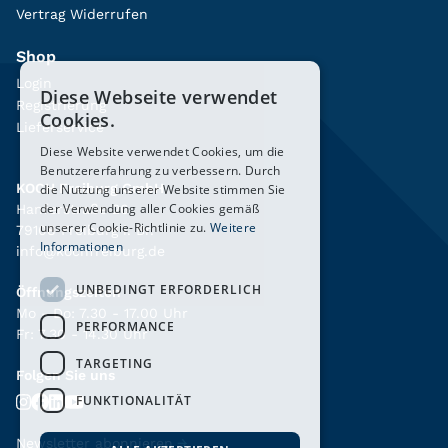
Vertrag Widerrufen
Shop
Login
Diese Webseite verwendet
Registrierung
Cookies.
Lieferservice
Diese Website verwendet Cookies, um die
Benutzererfahrung zu verbessern. Durch
KOCH Freiburg GmbH
die Nutzung unserer Website stimmen Sie
der Verwendung aller Cookies gemäß
Hanferstraße 26
unserer Cookie-Richtlinie zu.
Weitere
79108 Freiburg i. Br.
Informationen
info@kochfreiburg.de
UNBEDINGT ERFORDERLICH
Öffnungszeiten
Mo - Do: 7.30 - 17.00 Uhr
PERFORMANCE
Fr: 7.30 - 14.30 Uhr
TARGETING
Folgen Sie uns
FUNKTIONALITÄT
Newsletter abonnieren
→