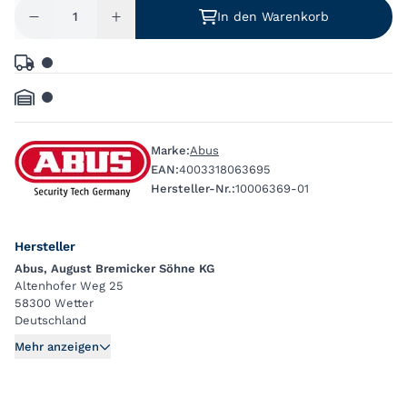
In den Warenkorb
Marke:
Abus
EAN:
4003318063695
Hersteller-Nr.:
10006369-01
Hersteller
Abus, August Bremicker Söhne KG
Altenhofer Weg 25
58300 Wetter
Deutschland
Mehr anzeigen