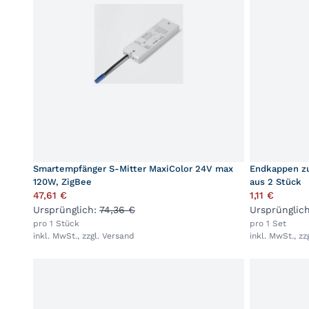
Smartempfänger S-Mitter MaxiColor 24V max
Endkappen zu
120W, ZigBee
aus 2 Stück
47,61 €
1,11 €
Ursprünglich:
74,36 €
Ursprünglic
pro 1 Stück
pro 1 Set
inkl. MwSt., zzgl.
Versand
inkl. MwSt., zz