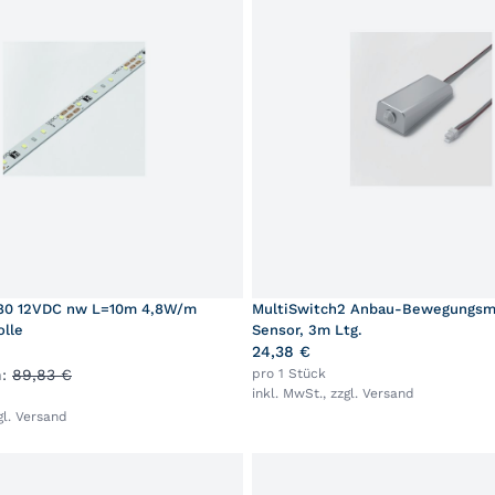
 80 12VDC nw L=10m 4,8W/m
MultiSwitch2 Anbau-Bewegungsm
olle
Sensor, 3m Ltg.
24,38 €
h:
89,83 €
pro 1 Stück
inkl. MwSt., zzgl.
Versand
gl.
Versand