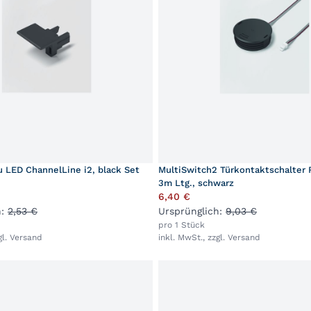
 LED ChannelLine i2, black Set
MultiSwitch2 Türkontaktschalter 
3m Ltg., schwarz
6,40 €
h:
2,53 €
Ursprünglich:
9,03 €
pro 1 Stück
gl.
Versand
inkl. MwSt., zzgl.
Versand