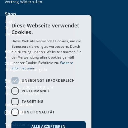
Vertrag Widerrufen
Shop
Login
Diese Webseite verwendet
Registrierung
Cookies.
Lieferservice
Diese Website verwendet Cookies, um die
Benutzererfahrung zu verbessern. Durch
KOCH Freiburg GmbH
die Nutzung unserer Website stimmen Sie
der Verwendung aller Cookies gemäß
Hanferstraße 26
unserer Cookie-Richtlinie zu.
Weitere
79108 Freiburg i. Br.
Informationen
info@kochfreiburg.de
UNBEDINGT ERFORDERLICH
Öffnungszeiten
Mo - Do: 7.30 - 17.00 Uhr
PERFORMANCE
Fr: 7.30 - 14.30 Uhr
TARGETING
Folgen Sie uns
FUNKTIONALITÄT
Newsletter abonnieren
→
ALLE AKZEPTIEREN