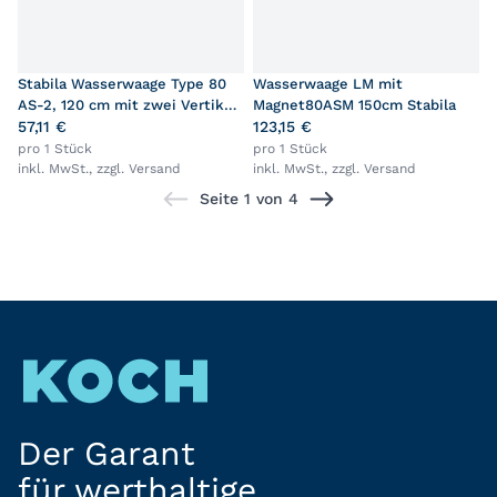
Stabila Wasserwaage Type 80
Wasserwaage LM mit
AS-2, 120 cm mit zwei Vertikal-
Magnet80ASM 150cm Stabila
Libellen
57,11 €
123,15 €
pro 1 Stück
pro 1 Stück
inkl. MwSt., zzgl.
Versand
inkl. MwSt., zzgl.
Versand
Seite 1 von 4
Der Garant
für werthaltige